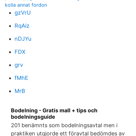
kolla annat fordon
gzVrU
RqAiz
nDJYu
FDX
grv
fMhE
MrB
Bodelning - Gratis mall + tips och
bodelningsguide
201 benämnts som bodelningsavtal men i
praktiken utgjorde ett föravtal bedömdes av