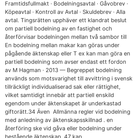
Framtidsfullmakt · Bodelningsavtal · Gåvobrev ·
Köpeavtal · Kontroll av Avtal · Skuldebrev · Alla
avtal. Tingsrätten upphäver ett klandrat beslut
om partiell bodelning av en fastighet och
återförvisar bodelningen mellan två sambor till
En bodelning mellan makar kan göras under
pågående äktenskap eller T ex kan man göra en
partiell bodelning som avser endast ett fordon
av M Hagman · 2013 — Begreppet bodelning
används som motsvarighet till avvittring i svensk
tillräckligt individualiserad sak eller rättighet,
vilket samtidigt innebär att partiell enskild
egendom under äktenskapet är underkastad
giftorätt.34 Även Allmänna regler vid bodelning
med anledning av äktenskapsskillnad . en
återföring ske vid gåva eller bodelning under
bestående äktenskap, 47 kap.