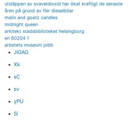
utsläppen av svaveldioxid har ökat kraftigt de senaste
åren på grund av fler dieselbilar
malin and goetz candles
midnight queen
arkitekt stadsbiblioteket helsingborg
en 60204 1
arbetets museum jobb
JlGAG
Xk
sC
sv
yPU
Si