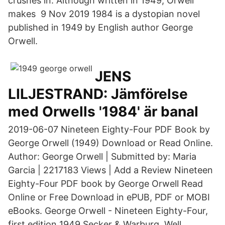
crushes in. Although written in 1949, Orwell
makes 9 Nov 2019 1984 is a dystopian novel
published in 1949 by English author George
Orwell.
JENS
LILJESTRAND: Jämförelse
med Orwells '1984' är banal
2019-06-07 Nineteen Eighty-Four PDF Book by
George Orwell (1949) Download or Read Online.
Author: George Orwell | Submitted by: Maria
Garcia | 2217183 Views | Add a Review Nineteen
Eighty-Four PDF book by George Orwell Read
Online or Free Download in ePUB, PDF or MOBI
eBooks. George Orwell - Nineteen Eighty-Four,
first edition 1949 Secker & Warburg. Well