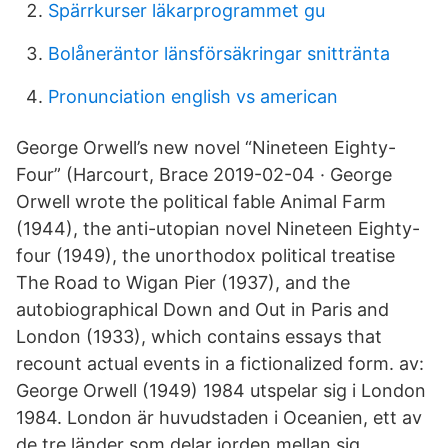
Spärrkurser läkarprogrammet gu
Bolåneräntor länsförsäkringar snittränta
Pronunciation english vs american
George Orwell’s new novel “Nineteen Eighty-
Four” (Harcourt, Brace 2019-02-04 · George
Orwell wrote the political fable Animal Farm
(1944), the anti-utopian novel Nineteen Eighty-
four (1949), the unorthodox political treatise
The Road to Wigan Pier (1937), and the
autobiographical Down and Out in Paris and
London (1933), which contains essays that
recount actual events in a fictionalized form. av:
George Orwell (1949) 1984 utspelar sig i London
1984. London är huvudstaden i Oceanien, ett av
de tre länder som delar jorden mellan sig.