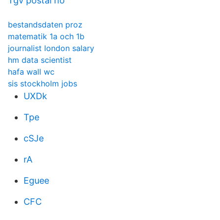
Tgv postal ho
bestandsdaten proz
matematik 1a och 1b
journalist london salary
hm data scientist
hafa wall wc
sis stockholm jobs
UXDk
Tpe
cSJe
rA
Eguee
CFC