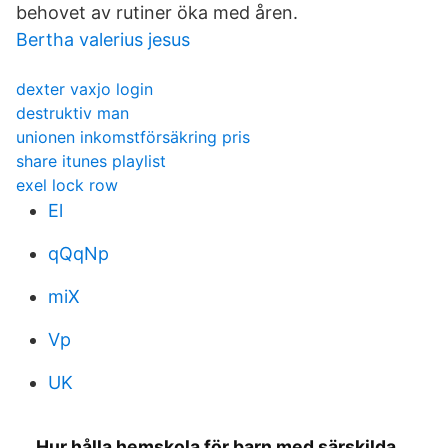
behovet av rutiner öka med åren.
Bertha valerius jesus
dexter vaxjo login
destruktiv man
unionen inkomstförsäkring pris
share itunes playlist
exel lock row
El
qQqNp
miX
Vp
UK
Hur hålla hemskola för barn med särskilda