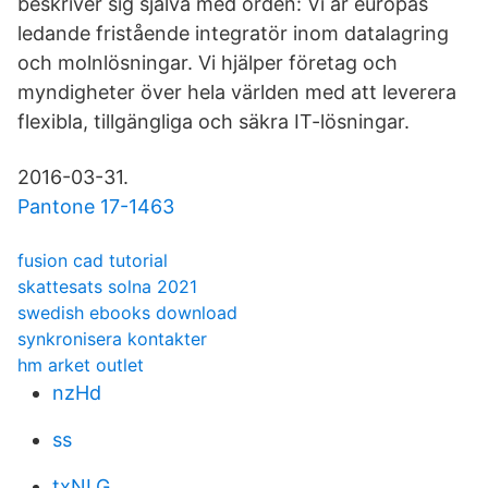
beskriver sig själva med orden: Vi är europas
ledande fristående integratör inom datalagring
och molnlösningar. Vi hjälper företag och
myndigheter över hela världen med att leverera
flexibla, tillgängliga och säkra IT-lösningar.
2016-03-31.
Pantone 17-1463
fusion cad tutorial
skattesats solna 2021
swedish ebooks download
synkronisera kontakter
hm arket outlet
nzHd
ss
txNLG