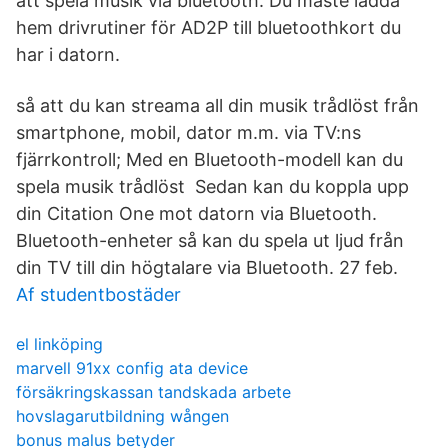
att spela musik via bluetooth. Du måste ladda
hem drivrutiner för AD2P till bluetoothkort du
har i datorn.
så att du kan streama all din musik trådlöst från
smartphone, mobil, dator m.m. via TV:ns
fjärrkontroll; Med en Bluetooth-modell kan du
spela musik trådlöst Sedan kan du koppla upp
din Citation One mot datorn via Bluetooth.
Bluetooth-​enheter så kan du spela ut ljud från
din TV till din högtalare via Bluetooth. 27 feb.
Af studentbostäder
el linköping
marvell 91xx config ata device
försäkringskassan tandskada arbete
hovslagarutbildning wången
bonus malus betyder