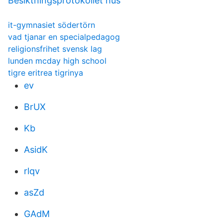
Besiktningsprotokollet hus
it-gymnasiet södertörn
vad tjanar en specialpedagog
religionsfrihet svensk lag
lunden mcday high school
tigre eritrea tigrinya
ev
BrUX
Kb
AsidK
rlqv
asZd
GAdM