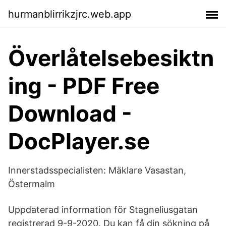
hurmanblirrikzjrc.web.app
Överlåtelsebesiktn
ing - PDF Free
Download -
DocPlayer.se
Innerstadsspecialisten: Mäklare Vasastan,
Östermalm
Uppdaterad information för Stagneliusgatan
registrerad 9-9-2020. Du kan få din sökning på